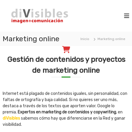
S
d
a
i
m
l
i
a
t
V
g
a
i
e
r
n
Marketing online
s
Inicio
Marketing online
a
+
i
l
c
b
o
c
m
Gestión de contenidos y proyectos
l
o
u
n
e
n
de marketing online
t
s
i
e
c
n
a
c
i
Internet está plagado de contenidos iguales, sin personalidad, con
i
d
ó
faltas de ortografía y baja calidad. Si no quieres ser uno más,
o
n
destaca a través de los textos que aporten valor. Google lo
premia.
Expertos en marketing de contenidos y copywriting
, en
diVisibles
sabemos cómo hay que diferenciarse en la Red y ganar
visibilidad.