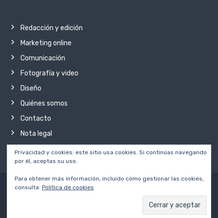
Redacción y edición
Marketing online
Comunicación
Fotografía y video
Diseño
Quiénes somos
Contacto
Nota legal
Privacidad y cookies: este sitio usa cookies. Si continúas navegando
por él, aceptas su uso.
Para obtener más información, incluido cómo gestionar las cookies,
consulta:
Política de cookies
Copyright © 2026
diVisibles.
Todos los derechos reservados
Redacción y edición
Marketing online
Comunicación
Fotografía y video
Diseño
Quiénes somos
Contacto
Nota legal