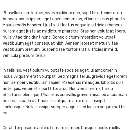
Phasellus diam lectus, viverra a libero non, sagittis ultricies nulla.
Aenean iaculis ipsum eget enim accumsan, id iaculis risus pharetra.
Mauris mollis hendrerit justo. Ut luctus neque in ultricies rhoncus.
Nullam eget justo ac mi dictum pharetra. Cras non volutpat libero.
Nulla vitae tincidunt nunc. Donec dictum imperdiet volutpat.
Vestibulum eget consequat nibh. Aenean laoreet metus vitae
vestibulum pretium. Suspendisse tortor erat, ultricies in mi id,
vehicula pretium tellus.
In felis leo, vestibulum vulputate sodales eget, ullamcorper in
lacus. Aliquam erat volutpat. Sed magna tellus, gravida eget lorem
non, semper vestibulum sapien. Maecenas mi augue, lobortis quis
ante quis, venenatis porttitor arcu. Nunc nec lorem ut arcu
efficitur scelerisque. Phasellus convallis gravida nisi, sed accumsan
orci malesuada at. Phasellus aliquam ante quis suscipit
scelerisque. Nulla suscipit semper augue, sed lacinia neque mattis
eu.
Curabitur posuere ante ut ornare semper. Quisque iaculis mollis