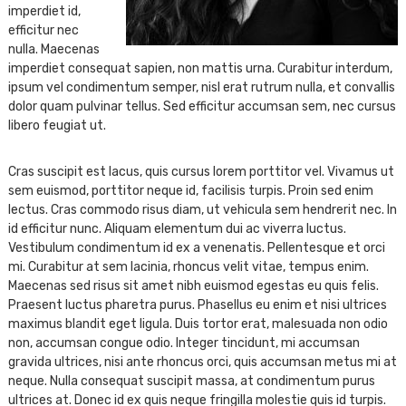
imperdiet id,
efficitur nec
nulla. Maecenas
imperdiet consequat sapien, non mattis urna. Curabitur interdum,
ipsum vel condimentum semper, nisl erat rutrum nulla, et convallis
dolor quam pulvinar tellus. Sed efficitur accumsan sem, nec cursus
libero feugiat ut.
Cras suscipit est lacus, quis cursus lorem porttitor vel. Vivamus ut
sem euismod, porttitor neque id, facilisis turpis. Proin sed enim
lectus. Cras commodo risus diam, ut vehicula sem hendrerit nec. In
id efficitur nunc. Aliquam elementum dui ac viverra luctus.
Vestibulum condimentum id ex a venenatis. Pellentesque et orci
mi. Curabitur at sem lacinia, rhoncus velit vitae, tempus enim.
Maecenas sed risus sit amet nibh euismod egestas eu quis felis.
Praesent luctus pharetra purus. Phasellus eu enim et nisi ultrices
maximus blandit eget ligula. Duis tortor erat, malesuada non odio
non, accumsan congue odio. Integer tincidunt, mi accumsan
gravida ultrices, nisi ante rhoncus orci, quis accumsan metus mi at
neque. Nulla consequat suscipit massa, at condimentum purus
ultrices at. Donec id ex quis neque fringilla molestie quis id turpis.