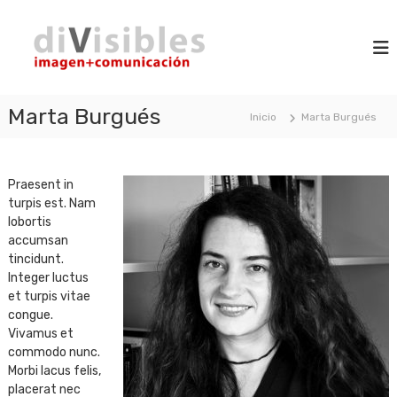
S
d
a
i
m
l
i
a
t
V
g
a
i
e
r
n
Marta Burgués
s
Inicio
Marta Burgués
a
+
i
l
c
b
o
c
m
l
o
Praesent in
u
n
e
n
turpis est. Nam
t
s
i
lobortis
e
c
accumsan
n
a
tincidunt.
c
i
Integer luctus
i
d
et turpis vitae
ó
o
n
congue.
Vivamus et
commodo nunc.
Morbi lacus felis,
placerat nec