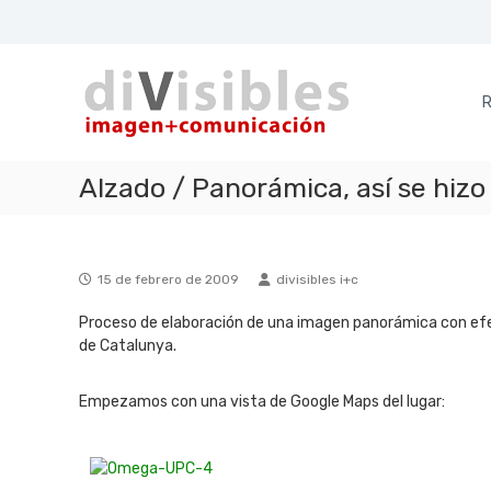
S
a
d
i
l
i
m
t
a
a
R
V
g
r
i
e
a
s
n
l
Alzado / Panorámica, así se hizo
i
+
c
b
c
o
l
o
n
e
m
t
15 de febrero de 2009
divisibles i+c
u
e
s
n
n
Proceso de elaboración de una imagen panorámica con efe
i
i
de Catalunya.
c
d
a
o
c
Empezamos con una vista de Google Maps del lugar:
i
ó
n