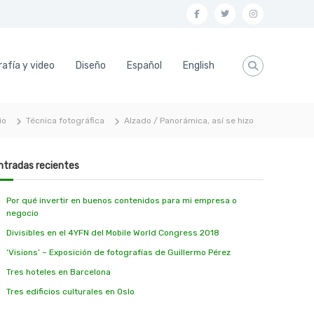
f
t
i
a
w
n
c
i
s
afía y video
Diseño
Español
English
e
t
t
b
t
a
o
e
g
io
Técnica fotográfica
Alzado / Panorámica, así se hizo
o
r
r
k
a
ntradas recientes
m
Por qué invertir en buenos contenidos para mi empresa o
negocio
Divisibles en el 4YFN del Mobile World Congress 2018
‘Visions’ – Exposición de fotografías de Guillermo Pérez
Tres hoteles en Barcelona
Tres edificios culturales en Oslo