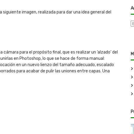
A
a siguiente imagen, realizada para dar una idea general del
A
r
c
h
i
 cámara para el propósito final, que es realizar un ‘alzado’ del
M
v
 unirlas en Photoshop, lo que se hace de forma manual:
o
olocación en un nuevo lienzo del tamaño adecuado, escalado
s
 borrados para acabar de pulir las uniones entre capas. Una
P