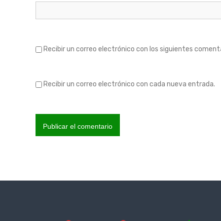
r
a
Recibir un correo electrónico con los siguientes coment
d
a
Recibir un correo electrónico con cada nueva entrada.
s