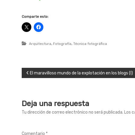
Comparte esto:
,
,
Arquitectura
Fotografía
Técnica fotográfica
N
El maravilloso mundo de la explotación en los blogs (I)
a
v
Deja una respuesta
e
Tu dirección de correo electrónico no será publicada.
Los c
g
Comentario
*