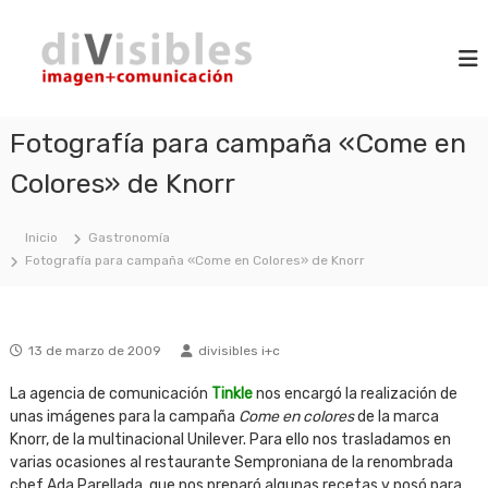
S
d
a
i
m
l
i
a
t
V
g
a
i
e
r
n
Fotografía para campaña «Come en
s
a
+
i
l
c
Colores» de Knorr
b
o
c
m
l
o
u
n
Inicio
Gastronomía
e
n
t
Fotografía para campaña «Come en Colores» de Knorr
s
i
e
c
n
a
c
i
i
13 de marzo de 2009
divisibles i+c
d
ó
o
n
La agencia de comunicación
Tinkle
nos encargó la realización de
unas imágenes para la campaña
Come en colores
de la marca
Knorr, de la multinacional Unilever. Para ello nos trasladamos en
varias ocasiones al restaurante Semproniana de la renombrada
chef Ada Parellada, que nos preparó algunas recetas y posó para