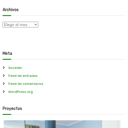
Archivos
A
r
c
h
i
Meta
v
o
s
Acceder
Feed de entradas
Feed de comentarios
WordPress.org
Proyectos