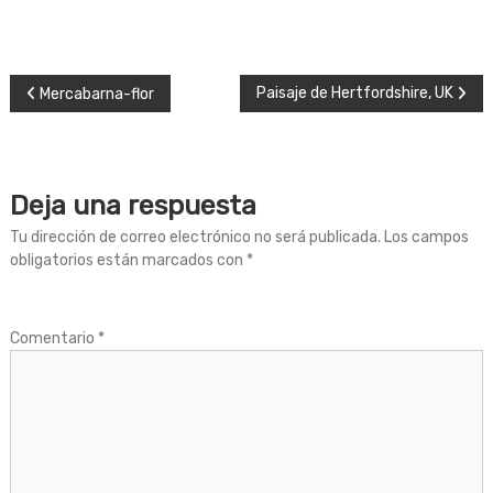
N
Paisaje de Hertfordshire, UK
Mercabarna-flor
a
v
Deja una respuesta
e
Tu dirección de correo electrónico no será publicada.
Los campos
obligatorios están marcados con
*
g
a
Comentario
*
c
i