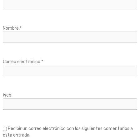
ó
n
d
Nombre
*
e
e
Correo electrónico
*
n
t
Web
r
a
d
Recibir un correo electrónico con los siguientes comentarios a
esta entrada.