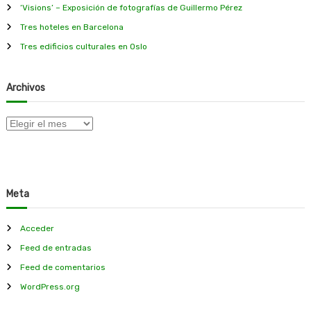
‘Visions’ – Exposición de fotografías de Guillermo Pérez
Tres hoteles en Barcelona
Tres edificios culturales en Oslo
Archivos
A
r
c
h
i
Meta
v
o
s
Acceder
Feed de entradas
Feed de comentarios
WordPress.org