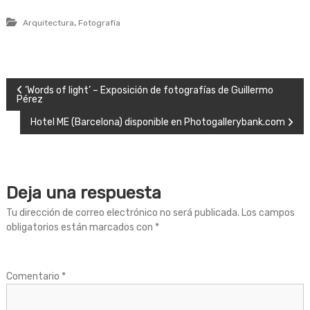
,
Arquitectura
Fotografía
N
‘Words of light’ – Exposición de fotografías de Guillermo
Pérez
a
Hotel ME (Barcelona) disponible en Photogallerybank.com
v
e
Deja una respuesta
g
Tu dirección de correo electrónico no será publicada.
Los campos
obligatorios están marcados con
*
a
c
Comentario
*