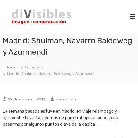
S
d
a
i
m
l
i
a
t
V
g
a
i
e
r
n
Madrid: Shulman, Navarro Baldeweg
s
a
+
i
l
c
y Azurmendi
b
o
c
m
l
o
u
n
Inicio
Fotografía
e
n
t
Madrid: Shulman, Navarro Baldeweg y Azurmendi
s
i
e
c
n
a
c
i
i
29 de marzo de 2010
divisibles i+c
d
ó
o
n
La semana pasada estuve en Madrid, en viaje relámpago y
aproveché la visita, además de para trabajar un poco, para
pasarme por algunos puntos clave de la capital.