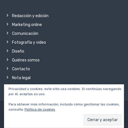
Redacción y edición
Marketing online
Comunicación
Fotografía y video
Diseño
Quiénes somos
Contacto
Nota legal
Privacidad y cookies: este sitio usa cookies. Si continúas navegando
por él, aceptas su uso.
Para obtener más información, incluido cómo gestionar las cookies,
consulta:
Política de cookies
Copyright © 2026
diVisibles.
Todos los derechos reservados
Redacción y edición
Marketing online
Comunicación
Fotografía y video
Diseño
Quiénes somos
Contacto
Nota legal