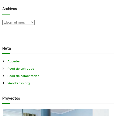
Archivos
A
r
c
h
i
Meta
v
o
s
Acceder
Feed de entradas
Feed de comentarios
WordPress.org
Proyectos