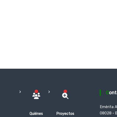
Con
Emèrita 
08028 · 
Quiénes
Proyectos