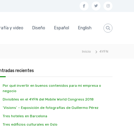
f
t
i
a
w
n
c
i
s
afía y video
Diseño
Español
English
e
t
t
b
t
a
o
e
g
Inicio
4YFN
o
r
r
k
a
ntradas recientes
m
Por qué invertir en buenos contenidos para mi empresa o
negocio
Divisibles en el 4YFN del Mobile World Congress 2018
‘Visions’ – Exposición de fotografías de Guillermo Pérez
Tres hoteles en Barcelona
Tres edificios culturales en Oslo