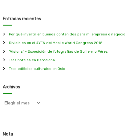
i
c
i
o
Entradas recientes
s
c
Por qué invertir en buenos contenidos para mi empresa o negocio
u
l
Divisibles en el 4YFN del Mobile World Congress 2018
t
u
‘Visions’ – Exposición de fotografías de Guillermo Pérez
r
Tres hoteles en Barcelona
a
l
Tres edificios culturales en Oslo
e
s
e
Archivos
n
O
s
A
l
r
o
c
h
i
Meta
v