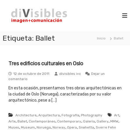
S
d
a
i
m
l
i
a
t
V
g
a
i
e
r
n
Etiqueta:
Ballet
s
Inicio
Ballet
a
+
i
l
c
b
o
c
m
l
o
u
Tres edificios culturales en Oslo
n
e
n
t
s
i
12 de octubre de 2011
divisibles i+c
Dejar un
e
c
e
comentario
n
a
n
c
i
En esta ocasión, presentamos tres obras arquitectónicas en
T
i
d
la ciudad de Oslo (Noruega), caracterizadas por su valor
r
ó
e
o
arquitectónico, pese a […]
n
s
e
,
,
,
,
Architecture
d
Arquitectura
Fotografía
Photography
Art
i
,
,
,
,
,
,
,
Arte
Ballet
Contemporáneo
Contemporary
Galería
Gallery
MMW
f
,
,
,
,
,
,
Museo
Museum
Noruega
Norway
Opera
Snøhetta
Sverre Fehn