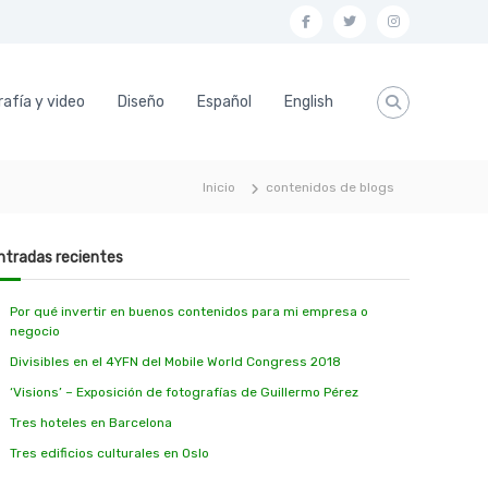
f
t
i
a
w
n
c
i
s
afía y video
Diseño
Español
English
e
t
t
b
t
a
o
e
g
Inicio
contenidos de blogs
o
r
r
k
a
ntradas recientes
m
Por qué invertir en buenos contenidos para mi empresa o
negocio
Divisibles en el 4YFN del Mobile World Congress 2018
‘Visions’ – Exposición de fotografías de Guillermo Pérez
Tres hoteles en Barcelona
Tres edificios culturales en Oslo