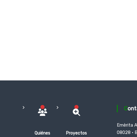
Con
Emèrita 
08028 · 
Quiénes
Proyectos