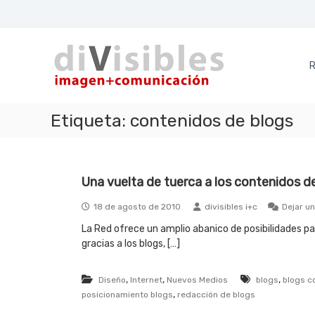
S
a
d
i
l
i
m
t
a
a
R
V
g
r
i
e
a
s
n
l
Etiqueta:
contenidos de blogs
i
+
c
b
c
o
l
o
n
e
m
t
Una vuelta de tuerca a los contenidos d
u
e
s
n
n
18 de agosto de 2010
divisibles i+c
Dejar u
i
i
c
d
La Red ofrece un amplio abanico de posibilidades pa
a
o
gracias a los blogs, […]
c
i
,
,
,
Diseño
Internet
Nuevos Medios
blogs
blogs c
ó
,
posicionamiento blogs
redacción de blogs
n