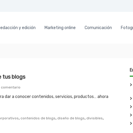
edacción y edición
Marketing online
Comunicación
Fotogr
E
e tus blogs
e
n comentario
n
ra dar a conocer contenidos, servicios, productos… ahora
U
n
a
v
,
,
,
,
orporativos
contenidos de blogs
diseño de blogs
divisibles
u
e
l