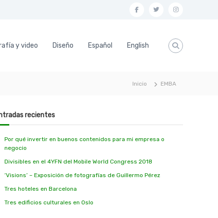
f
t
i
a
w
n
c
i
s
afía y video
Diseño
Español
English
e
t
t
b
t
a
o
e
g
Inicio
EMBA
o
r
r
k
a
ntradas recientes
m
Por qué invertir en buenos contenidos para mi empresa o
negocio
Divisibles en el 4YFN del Mobile World Congress 2018
‘Visions’ – Exposición de fotografías de Guillermo Pérez
Tres hoteles en Barcelona
Tres edificios culturales en Oslo