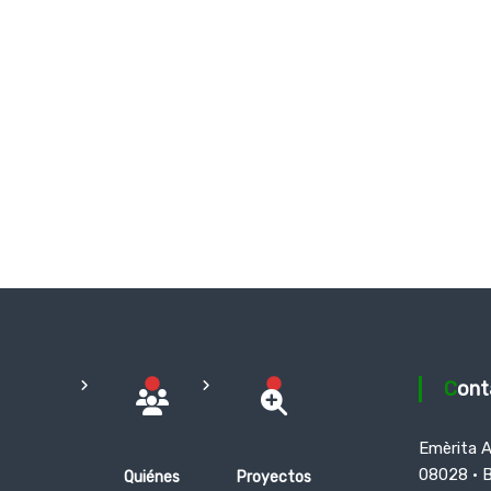
Con
Emèrita 
08028 · 
Quiénes
Proyectos