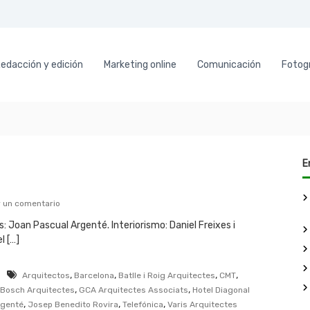
edacción y edición
Marketing online
Comunicación
Fotogr
E
e
r un comentario
n
: Joan Pascual Argenté. Interiorismo: Daniel Freixes i
Ú
l […]
l
t
i
,
,
,
,
Arquitectos
Barcelona
Batlle i Roig Arquitectes
CMT
m
,
,
-Bosch Arquitectes
o
GCA Arquitectes Associats
Hotel Diagonal
s
,
,
,
rgenté
Josep Benedito Rovira
Telefónica
Varis Arquitectes