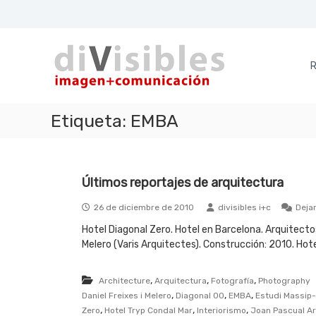
S
a
d
i
l
i
m
t
a
a
R
V
g
r
i
e
a
s
n
l
Etiqueta:
EMBA
i
+
c
b
c
o
l
o
n
e
m
t
Últimos reportajes de arquitectura
u
e
s
n
n
26 de diciembre de 2010
divisibles i+c
Deja
i
i
c
d
Hotel Diagonal Zero. Hotel en Barcelona. Arquitectos
a
o
Melero (Varis Arquitectes). Construcción: 2010. Hote
c
i
,
,
,
Architecture
Arquitectura
Fotografía
Photography
ó
,
,
,
Daniel Freixes i Melero
Diagonal 00
EMBA
Estudi Massip
n
,
,
,
Zero
Hotel Tryp Condal Mar
Interiorismo
Joan Pascual A