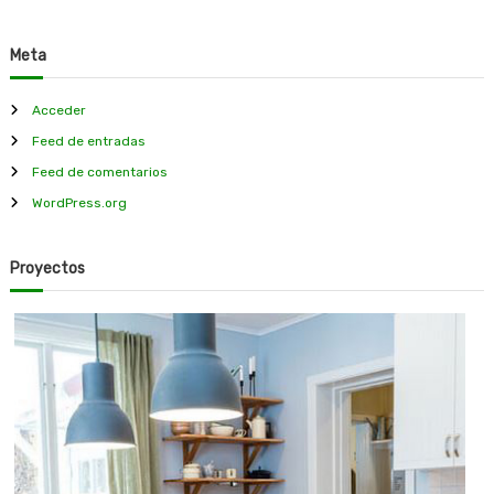
h
i
Meta
v
o
s
Acceder
Feed de entradas
Feed de comentarios
WordPress.org
Proyectos