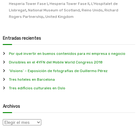
p
,
,
Hesperia Tower Fase I
Hesperia Tower Fase II
L'Hospitalet de
o
,
,
,
Llobregat
National Museum of Scotland
Reino Unido
Richard
r
,
Rogers Partnership
United Kingdom
t
a
j
e
Entradas recientes
s
d
e
Por qué invertir en buenos contenidos para mi empresa o negocio
a
r
Divisibles en el 4YFN del Mobile World Congress 2018
q
‘Visions’ – Exposición de fotografías de Guillermo Pérez
u
i
Tres hoteles en Barcelona
t
Tres edificios culturales en Oslo
e
c
t
Archivos
u
r
a
A
r
c