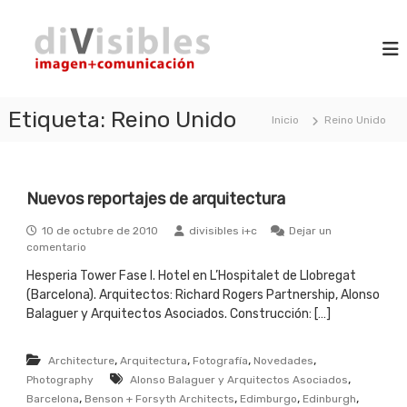
S
d
a
i
m
l
i
a
t
V
g
a
i
e
r
n
Etiqueta:
Reino Unido
s
Inicio
Reino Unido
a
+
i
l
c
b
o
c
m
l
o
u
Nuevos reportajes de arquitectura
n
e
n
t
s
i
10 de octubre de 2010
divisibles i+c
Dejar un
e
c
e
comentario
n
a
n
c
i
Hesperia Tower Fase I. Hotel en L’Hospitalet de Llobregat
N
i
d
(Barcelona). Arquitectos: Richard Rogers Partnership, Alonso
u
ó
e
o
Balaguer y Arquitectos Asociados. Construcción: […]
n
v
o
,
,
,
,
Architecture
s
Arquitectura
Fotografía
Novedades
r
,
Photography
Alonso Balaguer y Arquitectos Asociados
e
,
,
,
,
Barcelona
Benson + Forsyth Architects
Edimburgo
Edinburgh