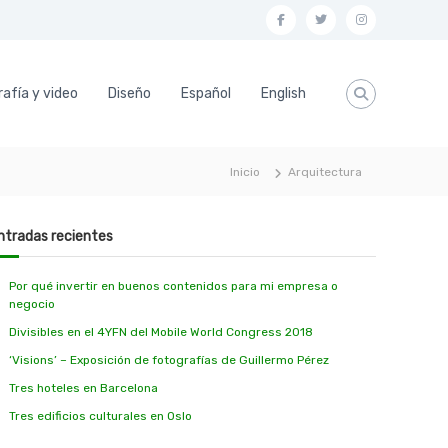
f
t
i
a
w
n
c
i
s
afía y video
Diseño
Español
English
e
t
t
b
t
a
o
e
g
Inicio
Arquitectura
o
r
r
k
a
ntradas recientes
m
Por qué invertir en buenos contenidos para mi empresa o
negocio
Divisibles en el 4YFN del Mobile World Congress 2018
‘Visions’ – Exposición de fotografías de Guillermo Pérez
Tres hoteles en Barcelona
Tres edificios culturales en Oslo