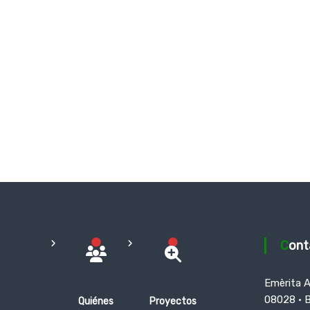
Con
Emèrita 
08028 · 
Quiénes
Proyectos