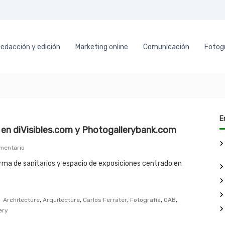
edacción y edición
Marketing online
Comunicación
Fotogr
E
e en diVisibles.com y Photogallerybank.com
e
mentario
n
rma de sanitarios y espacio de exposiciones centrado en
R
o
c
a
,
,
,
,
,
Architecture
Arquitectura
Carlos Ferrater
Fotografía
OAB
B
ery
a
r