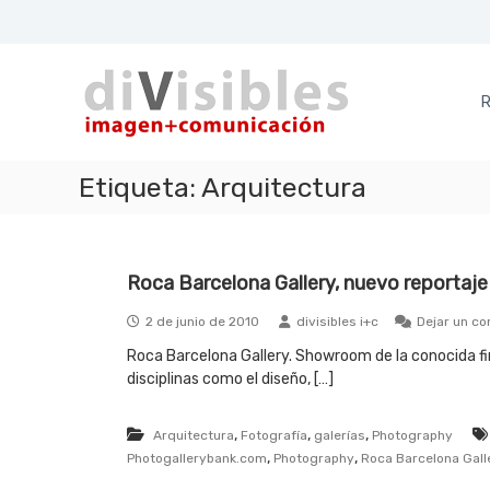
S
a
d
i
l
i
m
t
a
a
R
V
g
r
i
e
a
s
n
l
Etiqueta:
Arquitectura
i
+
c
b
c
o
l
o
n
e
m
t
Roca Barcelona Gallery, nuevo reportaj
u
e
s
n
n
2 de junio de 2010
divisibles i+c
Dejar un co
i
i
c
d
Roca Barcelona Gallery. Showroom de la conocida fi
a
o
disciplinas como el diseño, […]
c
i
,
,
,
Arquitectura
Fotografía
galerías
Photography
ó
,
,
Photogallerybank.com
Photography
Roca Barcelona Gall
n