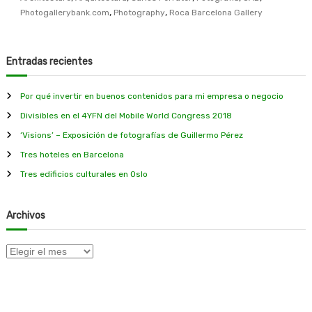
c
,
,
Photogallerybank.com
Photography
Roca Barcelona Gallery
e
l
o
n
Entradas recientes
a
G
a
Por qué invertir en buenos contenidos para mi empresa o negocio
l
Divisibles en el 4YFN del Mobile World Congress 2018
l
e
‘Visions’ – Exposición de fotografías de Guillermo Pérez
r
Tres hoteles en Barcelona
y
,
Tres edificios culturales en Oslo
n
u
e
Archivos
v
o
r
A
e
r
p
c
o
h
r
i
t