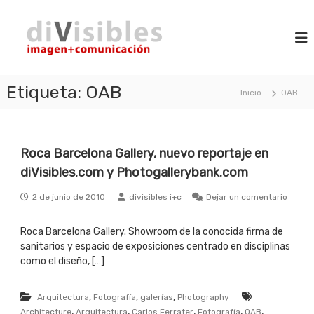
S
d
a
i
m
l
i
a
t
V
g
a
i
e
r
n
Etiqueta:
OAB
s
Inicio
OAB
a
+
i
l
c
b
o
c
m
l
o
u
Roca Barcelona Gallery, nuevo reportaje en
n
e
n
t
diVisibles.com y Photogallerybank.com
s
i
e
c
n
2 de junio de 2010
divisibles i+c
a
Dejar un comentario
e
c
i
n
i
d
Roca Barcelona Gallery. Showroom de la conocida firma de
R
ó
o
sanitarios y espacio de exposiciones centrado en disciplinas
o
n
c
como el diseño, […]
a
B
,
,
,
a
Arquitectura
Fotografía
galerías
Photography
r
,
,
,
,
,
Architecture
Arquitectura
Carlos Ferrater
Fotografía
OAB