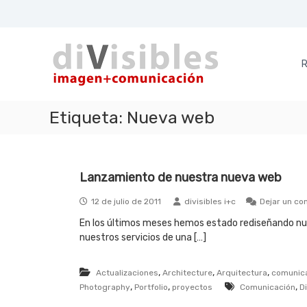
S
a
d
i
l
i
m
t
a
a
R
V
g
r
i
e
a
s
n
l
Etiqueta:
Nueva web
i
+
c
b
c
o
l
o
n
e
m
t
Lanzamiento de nuestra nueva web
u
e
s
n
n
12 de julio de 2011
divisibles i+c
Dejar un co
i
i
c
d
En los últimos meses hemos estado rediseñando nue
a
o
nuestros servicios de una […]
c
i
,
,
,
Actualizaciones
Architecture
Arquitectura
comunic
ó
,
,
,
Photography
Portfolio
proyectos
Comunicación
D
n