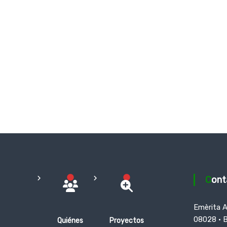
Con
Emèrita 
08028 · 
Quiénes
Proyectos