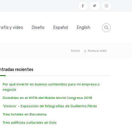
f
t
i
a
w
n
c
i
s
afía y video
Diseño
Español
English
e
t
t
b
t
a
o
e
g
Inicio
Nueva web
o
r
r
k
a
ntradas recientes
m
Por qué invertir en buenos contenidos para mi empresa o
negocio
Divisibles en el 4YFN del Mobile World Congress 2018
‘Visions’ – Exposición de fotografías de Guillermo Pérez
Tres hoteles en Barcelona
Tres edificios culturales en Oslo