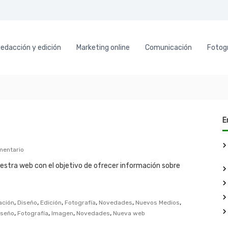
edacción y edición
Marketing online
Comunicación
Fotogr
E
e
mentario
n
stra web con el objetivo de ofrecer información sobre
L
a
n
z
,
,
,
,
,
,
ación
Diseño
Edición
Fotografía
Novedades
Nuevos Medios
a
,
,
,
,
iseño
Fotografía
m
Imagen
Novedades
Nueva web
i